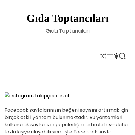
S
k
Gıda Toptancıları
i
p
Gıda Toptancıları
t
o
c
o
S
M
S
S
H
E
W
E
n
U
N
I
A
t
F
U
T
R
e
F
C
C
L
H
H
n
E
C
t
O
L
O
R
Facebook sayfalarınızın beğeni sayısını artırmak için
M
birçok etkili yöntem bulunmaktadır. Bu yöntemleri
O
kullanarak sayfanızın popülerliğini artırabilir ve daha
D
E
fazla kişiye ulaşabilirsiniz. İşte Facebook sayfa