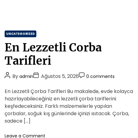
C
UNCATEGORIZED
a
En Lezzetli Corba
t
e
Tarifleri
g
o
P
P
P
By
Ağustos 5, 2026
admin
0 comments
r
o
o
o
i
s
s
s
En Lezzetli Çorba Tarifleri Bu makalede, evde kolayca
e
t
t
t
hazırlayabileceğiniz en lezzetli çorba tariflerini
s
A
D
C
keşfedeceksiniz. Farklı malzemelerle yapılan
u
a
o
çorbalar, soğuk kış günlerinde içinizi ısıtacak. Çorba,
t
t
m
sadece […]
h
e
m
o
e
o
Leave a Comment