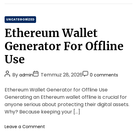
t
i
i
O
k
l
C
t
UNCATEGORIZED
u
o
a
m
Ethereum Wallet
k
t
s
D
u
e
Generator For Offline
a
z
g
A
E
o
Use
u
t
r
d
k
i
i
i
P
P
P
By
Temmuz 28, 2026
admin
0 comments
t
e
l
o
o
o
o
s
e
s
s
s
Ethereum Wallet Generator for Offline Use
r
r
t
t
t
i
Generating an Ethereum wallet offline is crucial for
i
y
A
D
C
anyone serious about protecting their digital assets.
a
u
a
o
Why? Because keeping your […]
Q
t
t
m
u
h
e
m
o
Leave a Comment
r
o
n
e
m