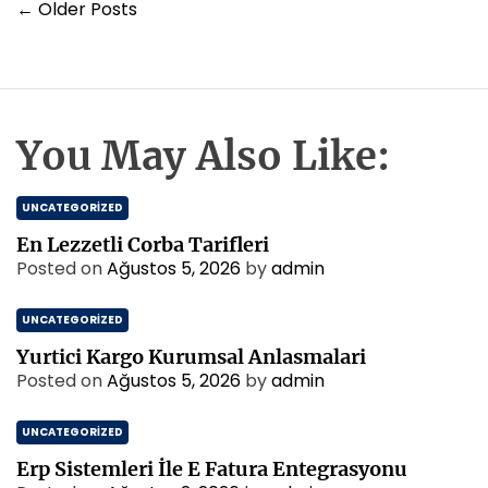
Y
l
u
←
Older Posts
l
i
a
k
a
r
P
z
m
l
r
ı
a
e
e
g
l
n
n
a
e
i
You May Also Like:
s
r
z
r
K
i
i
i
UNCATEGORIZED
n
t
a
m
En Lezzetli Corba Tarifleri
b
e
Posted on
Ağustos 5, 2026
by
admin
i
s
N
i
UNCATEGORIZED
e
d
Yurtici Kargo Kurumsal Anlasmalari
e
Posted on
Ağustos 5, 2026
by
admin
n
D
UNCATEGORIZED
u
n
Erp Sistemleri İle E Fatura Entegrasyonu
y