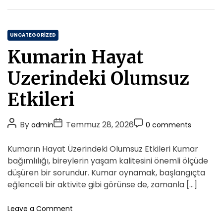
E
t
n
r
l
p
a
C
S
UNCATEGORIZED
s
i
a
m
Kumarin Hayat
s
t
a
t
l
e
Uzerindeki Olumsuz
e
a
g
m
r
o
Etkileri
l
i
r
e
i
r
P
P
P
By
Temmuz 28, 2026
admin
0 comments
i
e
o
o
o
İ
s
s
s
s
Kumarın Hayat Üzerindeki Olumsuz Etkileri Kumar
l
t
t
t
e
bağımlılığı, bireylerin yaşam kalitesini önemli ölçüde
E
A
D
C
düşüren bir sorundur. Kumar oynamak, başlangıçta
F
u
a
o
eğlenceli bir aktivite gibi görünse de, zamanla […]
a
t
t
m
t
h
e
m
o
Leave a Comment
u
o
n
e
r