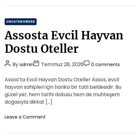
E
r
n
a
t
t
q
h
C
e
UNCATEGORIZED
r
a
Assosta Evcil Hayvan
e
t
u
e
Dostu Oteller
m
g
W
o
a
P
P
P
By
Temmuz 28, 2026
admin
0 comments
r
l
o
o
o
i
l
s
s
s
Assos’ta Evcil Hayvan Dostu Oteller Assos, evcil
e
e
t
t
t
t
hayvan sahipleri için harika bir tatil beldesidir. Bu
s
A
D
G
C
güzel yer, hem tarihi dokusu hem de muhteşem
e
u
a
o
doğasıyla dikkat […]
n
t
t
m
e
h
e
m
o
Leave a Comment
r
o
n
e
a
A
r
n
t
s
t
o