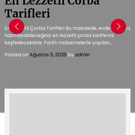
En Lezzetli Corba
Tarifleri
En Lezzetli Çorba Tarifleri Bu makalede, evde kolayca
hazırlayabileceğiniz en lezzetli çorba tariflerini
keşfedeceksiniz. Farklı malzemelerle yapılan
çorbalar, soğuk kış günlerinde içinizi ısıtacak. Çorba,
Posted on
Ağustos 5, 2026
by
admin
sadece […]