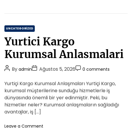
r
n
n
E
t
n
L
C
e
UNCATEGORIZED
z
a
Yurtici Kargo
z
t
e
e
Kurumsal Anlasmalari
t
g
l
o
i
P
P
P
By
Ağustos 5, 2026
admin
0 comments
r
C
o
o
o
i
o
s
s
s
Yurtiçi Kargo Kurumsal Anlaşmaları Yurtiçi Kargo,
r
e
t
t
t
b
kurumsal müşterilerine sunduğu hizmetlerle iş
s
A
D
a
C
dünyasında önemli bir yer edinmiştir. Peki, bu
T
u
a
o
hizmetler neler? Kurumsal anlaşmaların sağladığı
a
t
t
m
avantajlar, iş […]
r
h
e
m
i
o
e
o
Leave a Comment
f
r
n