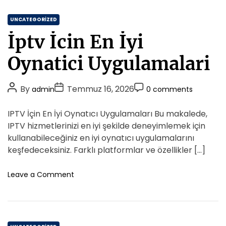
t
O
d
t
C
i
UNCATEGORIZED
e
k
a
l
İptv İcin En İyi
o
t
l
y
e
e
Oynatici Uygulamalari
P
r
g
r
o
o
P
P
P
By
Temmuz 16, 2026
admin
0 comments
r
t
o
o
o
i
e
s
s
s
IPTV İçin En İyi Oynatıcı Uygulamaları Bu makalede,
z
e
t
t
t
T
IPTV hizmetlerinizi en iyi şekilde deneyimlemek için
s
A
D
i
C
kullanabileceğiniz en iyi oynatıcı uygulamalarını
r
u
a
o
keşfedeceksiniz. Farklı platformlar ve özellikler […]
n
t
t
m
a
h
e
m
o
Leave a Comment
k
o
n
e
İ
İ
r
n
c
p
t
i
t
n