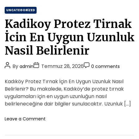
s
r
C
o
UNCATEGORIZED
F
s
a
o
Kadikoy Protez Tirnak
t
t
r
a
e
O
İcin En Uygun Uzunluk
E
f
g
v
f
o
Nasil Belirlenir
c
l
r
i
i
i
l
n
P
P
P
By
Temmuz 28, 2026
admin
0 comments
H
e
e
o
o
o
a
s
U
s
s
s
Kadıköy Protez Tırnak İçin En Uygun Uzunluk Nasıl
y
s
t
t
t
v
Belirlenir? Bu makalede, Kadıköy’de protez tırnak
e
a
A
D
C
uygulamaları için en uygun uzunluğun nasıl
n
u
a
o
belirleneceğine dair bilgiler sunulacaktır. Uzunluk […]
D
t
t
m
o
h
e
m
o
Leave a Comment
s
o
n
e
t
K
r
n
u
a