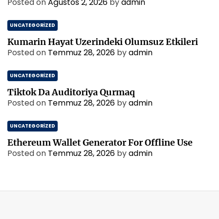
Posted on
Ağustos 2, 2026
by
admin
a
n
UNCATEGORIZED
i
n
Kumarin Hayat Uzerindeki Olumsuz Etkileri
E
Posted on
Temmuz 28, 2026
by
admin
n
S
UNCATEGORIZED
e
Tiktok Da Auditoriya Qurmaq
v
Posted on
Temmuz 28, 2026
i
by
admin
l
e
UNCATEGORIZED
n
Ethereum Wallet Generator For Offline Use
E
Posted on
Temmuz 28, 2026
by
admin
s
e
r
l
e
r
i