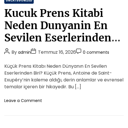
C
v
UNCATEGORIZED
E
İ
a
n
Kucuk Prens Kitabi
c
t
U
i
e
y
Neden Dunyanin En
n
g
g
E
u
o
Sevilen Eserlerinden
n
n
r
İ
U
Biri
i
y
z
P
P
P
By
Temmuz 16, 2026
admin
0 comments
i
e
u
o
o
o
O
s
n
s
s
s
Küçük Prens Kitabı Neden Dünyanın En Sevilen
y
l
t
t
t
n
Eserlerinden Biri? Küçük Prens, Antoine de Saint-
u
a
A
D
C
Exupéry’nin kaleme aldığı, derin anlamlar ve evrensel
k
t
u
a
o
temalar içeren bir hikayedir. Bu […]
N
i
t
t
m
a
c
s
h
e
m
o
Leave a Comment
i
i
o
n
e
U
l
K
r
n
y
B
u
t
g
e
c
u