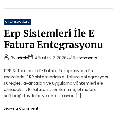
n
l
Y
t
e
u
r
r
i
C
t
UNCATEGORIZED
i
a
Erp Sistemleri İle E
c
t
i
e
Fatura Entegrasyonu
K
g
a
o
r
P
P
P
By
Ağustos 2, 2026
admin
0 comments
r
g
o
o
o
i
o
s
s
s
ERP Sistemleri ile E-Fatura Entegrasyonu Bu
K
e
t
t
t
u
makalede, ERP sistemlerinin e-fatura entegrasyonu
s
A
D
r
C
süreçleri, avantajları ve uygulama yöntemleri ele
u
u
a
o
alınacaktır. E-fatura sistemlerinin işletmelere
m
t
t
m
sağladığı faydalar ve entegrasyon […]
s
h
e
m
a
o
e
o
Leave a Comment
l
r
n
n
A