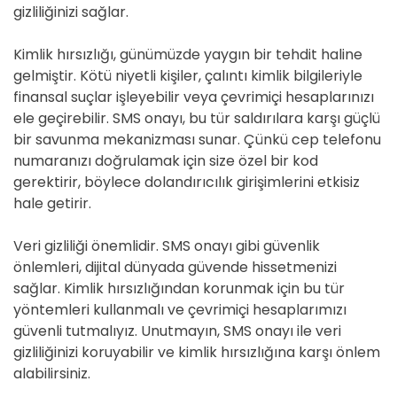
gizliliğinizi sağlar.
Kimlik hırsızlığı, günümüzde yaygın bir tehdit haline
gelmiştir. Kötü niyetli kişiler, çalıntı kimlik bilgileriyle
finansal suçlar işleyebilir veya çevrimiçi hesaplarınızı
ele geçirebilir. SMS onayı, bu tür saldırılara karşı güçlü
bir savunma mekanizması sunar. Çünkü cep telefonu
numaranızı doğrulamak için size özel bir kod
gerektirir, böylece dolandırıcılık girişimlerini etkisiz
hale getirir.
Veri gizliliği önemlidir. SMS onayı gibi güvenlik
önlemleri, dijital dünyada güvende hissetmenizi
sağlar. Kimlik hırsızlığından korunmak için bu tür
yöntemleri kullanmalı ve çevrimiçi hesaplarımızı
güvenli tutmalıyız. Unutmayın, SMS onayı ile veri
gizliliğinizi koruyabilir ve kimlik hırsızlığına karşı önlem
alabilirsiniz.