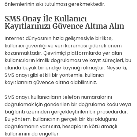
önlemlerinin sıkı tutulması gerekmektedir.
SMS Onay İle Kullanıcı
Kayıtlarınızı Güvence Altına Alın
İnternet dünyasının hızla gelişmesiyle birlikte,
kullanıcı güvenliği ve veri koruması giderek önem
kazanmaktadır. Çevrimiçi platformlarda yer alan
kullanıcıların kimlik doğrulaması ve kayıt süreçleri, bu
alanda büyük bir endişe kaynağı olmuştur. Neyse ki,
SMS onayı gibi etkili bir yöntemle, kullanıcı
kayıtlarınızı güvence altına alabilirsiniz.
SMS onayı, kullanıcıların telefon numaralarını
doğrulamak için gönderilen bir doğrulama kodu veya
bağlantı üzerinden gerçekleştirilen bir prosedürdür.
Bu yöntem, kullanıcının gerçek bir kişi olduğunu
doğrulamanın yanı sıra, hesapların kötü amaçlı
kullanımını da engeller.