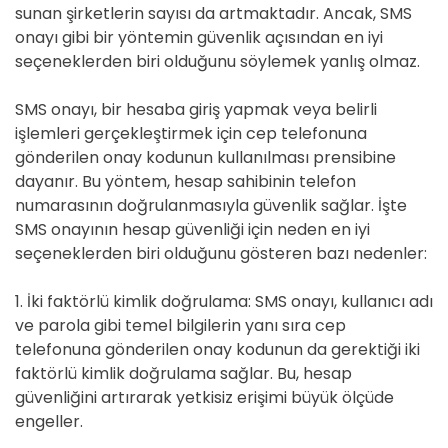
sunan şirketlerin sayısı da artmaktadır. Ancak, SMS
onayı gibi bir yöntemin güvenlik açısından en iyi
seçeneklerden biri olduğunu söylemek yanlış olmaz.
SMS onayı, bir hesaba giriş yapmak veya belirli
işlemleri gerçekleştirmek için cep telefonuna
gönderilen onay kodunun kullanılması prensibine
dayanır. Bu yöntem, hesap sahibinin telefon
numarasının doğrulanmasıyla güvenlik sağlar. İşte
SMS onayının hesap güvenliği için neden en iyi
seçeneklerden biri olduğunu gösteren bazı nedenler:
1. İki faktörlü kimlik doğrulama: SMS onayı, kullanıcı adı
ve parola gibi temel bilgilerin yanı sıra cep
telefonuna gönderilen onay kodunun da gerektiği iki
faktörlü kimlik doğrulama sağlar. Bu, hesap
güvenliğini artırarak yetkisiz erişimi büyük ölçüde
engeller.