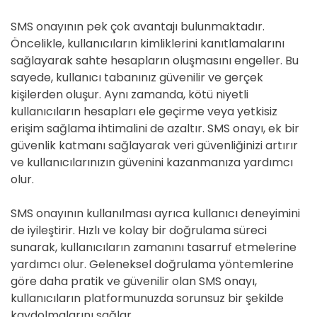
SMS onayının pek çok avantajı bulunmaktadır.
Öncelikle, kullanıcıların kimliklerini kanıtlamalarını
sağlayarak sahte hesapların oluşmasını engeller. Bu
sayede, kullanıcı tabanınız güvenilir ve gerçek
kişilerden oluşur. Aynı zamanda, kötü niyetli
kullanıcıların hesapları ele geçirme veya yetkisiz
erişim sağlama ihtimalini de azaltır. SMS onayı, ek bir
güvenlik katmanı sağlayarak veri güvenliğinizi artırır
ve kullanıcılarınızın güvenini kazanmanıza yardımcı
olur.
SMS onayının kullanılması ayrıca kullanıcı deneyimini
de iyileştirir. Hızlı ve kolay bir doğrulama süreci
sunarak, kullanıcıların zamanını tasarruf etmelerine
yardımcı olur. Geleneksel doğrulama yöntemlerine
göre daha pratik ve güvenilir olan SMS onayı,
kullanıcıların platformunuzda sorunsuz bir şekilde
kaydolmalarını sağlar.