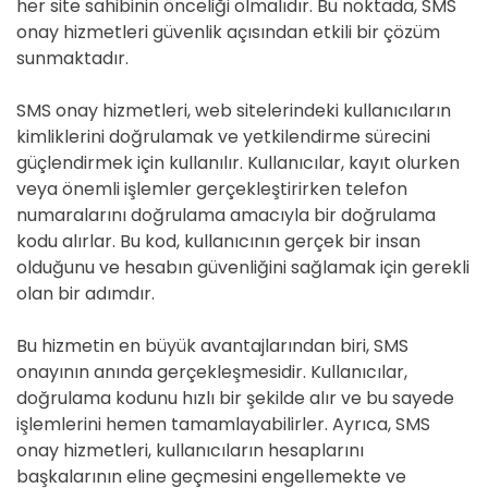
her site sahibinin önceliği olmalıdır. Bu noktada, SMS
onay hizmetleri güvenlik açısından etkili bir çözüm
sunmaktadır.
SMS onay hizmetleri, web sitelerindeki kullanıcıların
kimliklerini doğrulamak ve yetkilendirme sürecini
güçlendirmek için kullanılır. Kullanıcılar, kayıt olurken
veya önemli işlemler gerçekleştirirken telefon
numaralarını doğrulama amacıyla bir doğrulama
kodu alırlar. Bu kod, kullanıcının gerçek bir insan
olduğunu ve hesabın güvenliğini sağlamak için gerekli
olan bir adımdır.
Bu hizmetin en büyük avantajlarından biri, SMS
onayının anında gerçekleşmesidir. Kullanıcılar,
doğrulama kodunu hızlı bir şekilde alır ve bu sayede
işlemlerini hemen tamamlayabilirler. Ayrıca, SMS
onay hizmetleri, kullanıcıların hesaplarını
başkalarının eline geçmesini engellemekte ve