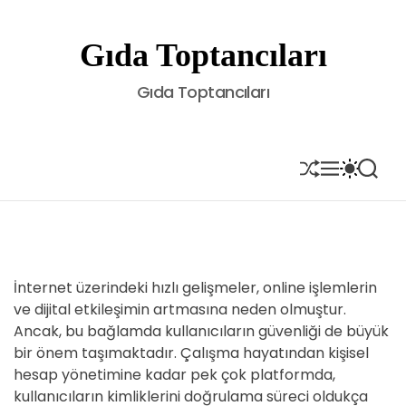
S
k
Gıda Toptancıları
i
p
Gıda Toptancıları
t
o
c
o
S
M
S
S
H
E
W
E
n
U
N
I
A
t
F
U
T
R
e
F
C
C
L
H
H
n
E
C
t
O
İnternet üzerindeki hızlı gelişmeler, online işlemlerin
L
ve dijital etkileşimin artmasına neden olmuştur.
O
R
Ancak, bu bağlamda kullanıcıların güvenliği de büyük
M
bir önem taşımaktadır. Çalışma hayatından kişisel
O
hesap yönetimine kadar pek çok platformda,
D
E
kullanıcıların kimliklerini doğrulama süreci oldukça