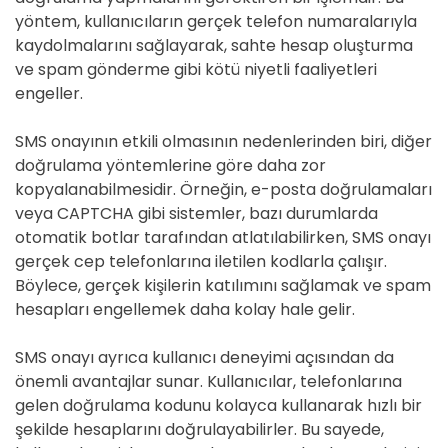
yöntem, kullanıcıların gerçek telefon numaralarıyla
kaydolmalarını sağlayarak, sahte hesap oluşturma
ve spam gönderme gibi kötü niyetli faaliyetleri
engeller.
SMS onayının etkili olmasının nedenlerinden biri, diğer
doğrulama yöntemlerine göre daha zor
kopyalanabilmesidir. Örneğin, e-posta doğrulamaları
veya CAPTCHA gibi sistemler, bazı durumlarda
otomatik botlar tarafından atlatılabilirken, SMS onayı
gerçek cep telefonlarına iletilen kodlarla çalışır.
Böylece, gerçek kişilerin katılımını sağlamak ve spam
hesapları engellemek daha kolay hale gelir.
SMS onayı ayrıca kullanıcı deneyimi açısından da
önemli avantajlar sunar. Kullanıcılar, telefonlarına
gelen doğrulama kodunu kolayca kullanarak hızlı bir
şekilde hesaplarını doğrulayabilirler. Bu sayede,