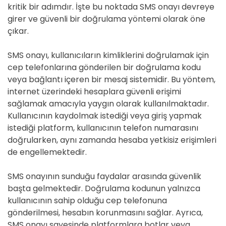
kritik bir adımdır. İşte bu noktada SMS onayı devreye
girer ve güvenli bir doğrulama yöntemi olarak öne
çıkar.
SMS onayı, kullanıcıların kimliklerini doğrulamak için
cep telefonlarına gönderilen bir doğrulama kodu
veya bağlantı içeren bir mesaj sistemidir. Bu yöntem,
internet üzerindeki hesaplara güvenli erişimi
sağlamak amacıyla yaygın olarak kullanılmaktadır.
Kullanıcının kaydolmak istediği veya giriş yapmak
istediği platform, kullanıcının telefon numarasını
doğrularken, aynı zamanda hesaba yetkisiz erişimleri
de engellemektedir.
SMS onayının sunduğu faydalar arasında güvenlik
başta gelmektedir. Doğrulama kodunun yalnızca
kullanıcının sahip olduğu cep telefonuna
gönderilmesi, hesabın korunmasını sağlar. Ayrıca,
SMS onayı sayesinde platformlara botlar veya