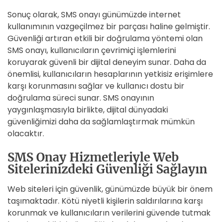
Sonuç olarak, SMS onayı günümüzde internet
kullanımının vazgeçilmez bir parçası haline gelmiştir.
Güvenliği artıran etkili bir doğrulama yöntemi olan
SMS onayı, kullanıcıların çevrimiçi işlemlerini
koruyarak güvenli bir dijital deneyim sunar. Daha da
önemlisi, kullanıcıların hesaplarının yetkisiz erişimlere
karşı korunmasını sağlar ve kullanıcı dostu bir
doğrulama süreci sunar. SMS onayının
yaygınlaşmasıyla birlikte, dijital dünyadaki
güvenliğimizi daha da sağlamlaştırmak mümkün
olacaktır.
SMS Onay Hizmetleriyle Web
Sitelerinizdeki Güvenliği Sağlayın
Web siteleri için güvenlik, günümüzde büyük bir önem
taşımaktadır. Kötü niyetli kişilerin saldırılarına karşı
korunmak ve kullanıcıların verilerini güvende tutmak