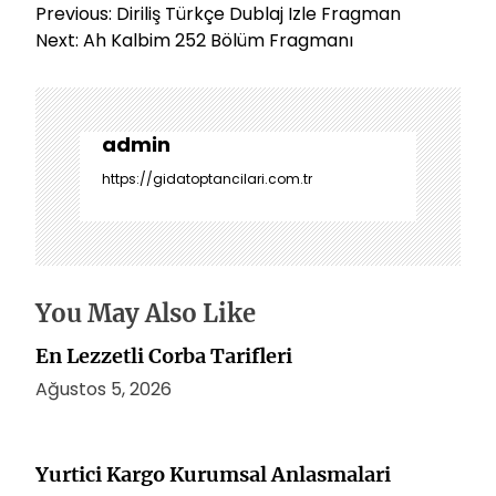
Y
Previous:
Diriliş Türkçe Dublaj Izle Fragman
a
Next:
Ah Kalbim 252 Bölüm Fragmanı
z
ı
g
e
admin
z
https://gidatoptancilari.com.tr
i
n
m
e
s
You May Also Like
i
En Lezzetli Corba Tarifleri
Ağustos 5, 2026
Yurtici Kargo Kurumsal Anlasmalari