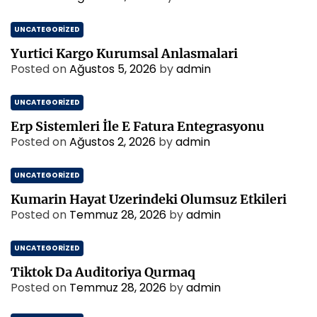
UNCATEGORIZED
Yurtici Kargo Kurumsal Anlasmalari
Posted on
Ağustos 5, 2026
by
admin
UNCATEGORIZED
Erp Sistemleri İle E Fatura Entegrasyonu
Posted on
Ağustos 2, 2026
by
admin
UNCATEGORIZED
Kumarin Hayat Uzerindeki Olumsuz Etkileri
Posted on
Temmuz 28, 2026
by
admin
UNCATEGORIZED
Tiktok Da Auditoriya Qurmaq
Posted on
Temmuz 28, 2026
by
admin