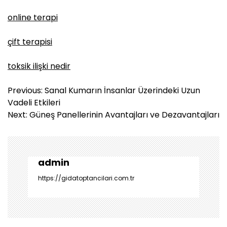
online terapi
çift terapisi
toksik ilişki nedir
Y
Previous:
Sanal Kumarın İnsanlar Üzerindeki Uzun
a
Vadeli Etkileri
z
Next:
Güneş Panellerinin Avantajları ve Dezavantajları
ı
g
e
z
admin
i
https://gidatoptancilari.com.tr
n
m
e
s