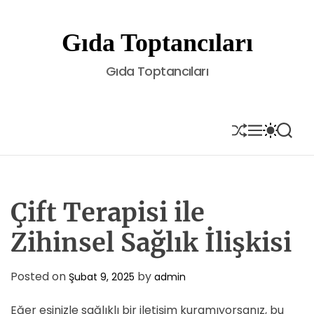
S
k
Gıda Toptancıları
i
p
Gıda Toptancıları
t
o
c
o
S
M
S
S
H
E
W
E
n
U
N
I
A
t
F
U
T
R
e
F
C
C
L
H
H
n
E
C
Çift Terapisi ile
t
O
L
Zihinsel Sağlık İlişkisi
O
R
M
Posted on
by
Şubat 9, 2025
admin
O
D
E
Eğer eşinizle sağlıklı bir iletişim kuramıyorsanız, bu