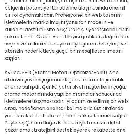
göz önüne alındığında, yerel işletmelerin web siteleri,
bölgenin potansiyel turistlerine ulaşmasında önemli
bir rol oynamaktadır. Profesyonel bir web tasarım,
işletmelerin marka imajını yansıtan modern ve
kullanıcı dostu bir site oluşturarak, ziyaretçilerin ilgisini
çekmektedir. Özgün ve etkileyici grafikler, doğru renk
seçimi ve kullanıcı deneyimini iyileştiren detaylar, web
sitenizin hedef kitleye güçlü bir mesaj iletebilmesini
sağlar.
Ayrıca, SEO (Arama Motoru Optimizasyonu) web
sitenizin çevrimiçi görünürlüğünü artırmak için kritik
öneme sahiptir. Çünkü potansiyel müşterilerin çoğu,
arama motorlarında yapılan aramalar sonucunda
işletmelere ulaşmaktadır. İyi optimize edilmiş bir web
sitesi, hedeflenen anahtar kelimelerle üst sıralarda
yer alarak daha fazla organik trafik çekmenizi sağlar.
Böylece, Çorum Boğazkale'deki işletmenizin dijital
pazarlama stratejisini destekleyerek rekabette öne