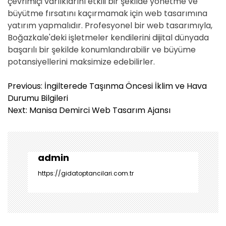
çevrimiçi varlıklarını etkili bir şekilde yönetme ve
büyütme fırsatını kaçırmamak için web tasarımına
yatırım yapmalıdır. Profesyonel bir web tasarımıyla,
Boğazkale'deki işletmeler kendilerini dijital dünyada
başarılı bir şekilde konumlandırabilir ve büyüme
potansiyellerini maksimize edebilirler.
Y
Previous:
İngilterede Taşınma Öncesi İklim ve Hava
a
Durumu Bilgileri
z
Next:
Manisa Demirci Web Tasarım Ajansı
ı
g
e
z
admin
i
https://gidatoptancilari.com.tr
n
m
e
s