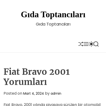
S
k
Gıda Toptancıları
i
p
Gıda Toptancıları
t
o
c
o
S
M
S
S
H
E
W
E
n
U
N
I
A
t
F
U
T
R
e
F
C
C
L
H
H
n
E
C
Fiat Bravo 2001
t
O
L
Yorumları
O
R
M
Posted on
by
Mart 4, 2024
admin
O
D
E
Fiat Bravo, 2001 yılında piyasaya sürülen bir otomobil