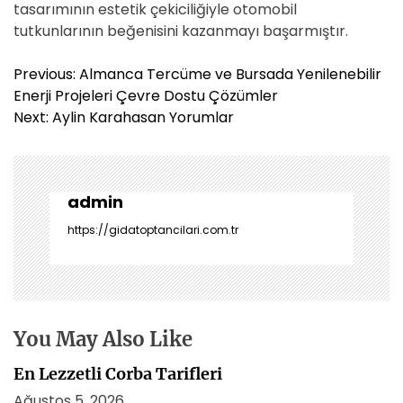
tasarımının estetik çekiciliğiyle otomobil
tutkunlarının beğenisini kazanmayı başarmıştır.
Y
Previous:
Almanca Tercüme ve Bursada Yenilenebilir
a
Enerji Projeleri Çevre Dostu Çözümler
z
Next:
Aylin Karahasan Yorumlar
ı
g
e
z
admin
i
https://gidatoptancilari.com.tr
n
m
e
s
i
You May Also Like
En Lezzetli Corba Tarifleri
Ağustos 5, 2026