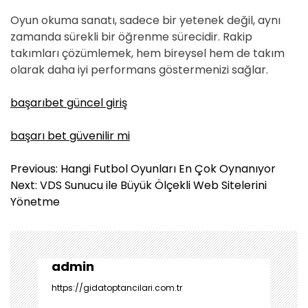
Oyun okuma sanatı, sadece bir yetenek değil, aynı
zamanda sürekli bir öğrenme sürecidir. Rakip
takımları çözümlemek, hem bireysel hem de takım
olarak daha iyi performans göstermenizi sağlar.
başarıbet güncel giriş
başarı bet güvenilir mi
Y
Previous:
Hangi Futbol Oyunları En Çok Oynanıyor
a
Next:
VDS Sunucu ile Büyük Ölçekli Web Sitelerini
z
Yönetme
ı
g
e
z
admin
i
https://gidatoptancilari.com.tr
n