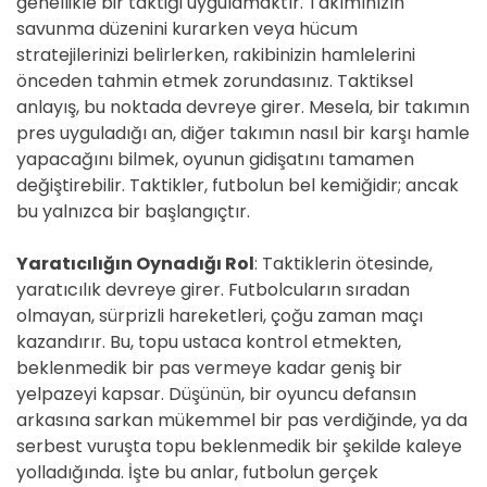
genellikle bir taktiği uygulamaktır. Takımınızın
savunma düzenini kurarken veya hücum
stratejilerinizi belirlerken, rakibinizin hamlelerini
önceden tahmin etmek zorundasınız. Taktiksel
anlayış, bu noktada devreye girer. Mesela, bir takımın
pres uyguladığı an, diğer takımın nasıl bir karşı hamle
yapacağını bilmek, oyunun gidişatını tamamen
değiştirebilir. Taktikler, futbolun bel kemiğidir; ancak
bu yalnızca bir başlangıçtır.
Yaratıcılığın Oynadığı Rol
: Taktiklerin ötesinde,
yaratıcılık devreye girer. Futbolcuların sıradan
olmayan, sürprizli hareketleri, çoğu zaman maçı
kazandırır. Bu, topu ustaca kontrol etmekten,
beklenmedik bir pas vermeye kadar geniş bir
yelpazeyi kapsar. Düşünün, bir oyuncu defansın
arkasına sarkan mükemmel bir pas verdiğinde, ya da
serbest vuruşta topu beklenmedik bir şekilde kaleye
yolladığında. İşte bu anlar, futbolun gerçek