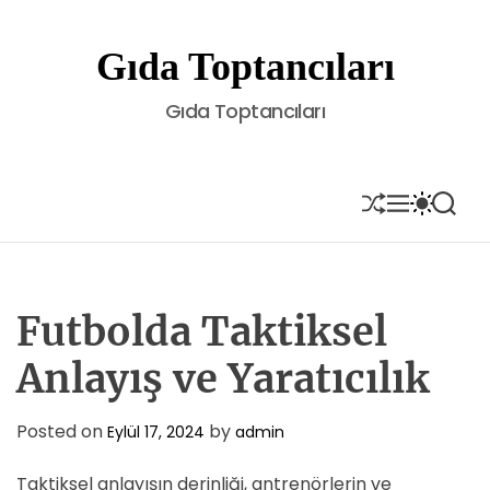
S
k
Gıda Toptancıları
i
p
Gıda Toptancıları
t
o
c
o
S
M
S
S
H
E
W
E
n
U
N
I
A
t
F
U
T
R
e
F
C
C
L
H
H
n
E
C
Futbolda Taktiksel
t
O
L
Anlayış ve Yaratıcılık
O
R
M
Posted on
by
Eylül 17, 2024
admin
O
D
E
Taktiksel anlayışın derinliği, antrenörlerin ve