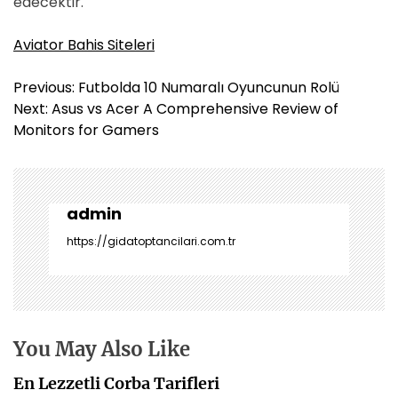
edecektir.
Aviator Bahis Siteleri
Y
Previous:
Futbolda 10 Numaralı Oyuncunun Rolü
a
Next:
Asus vs Acer A Comprehensive Review of
z
Monitors for Gamers
ı
g
e
z
admin
i
https://gidatoptancilari.com.tr
n
m
e
s
i
You May Also Like
En Lezzetli Corba Tarifleri