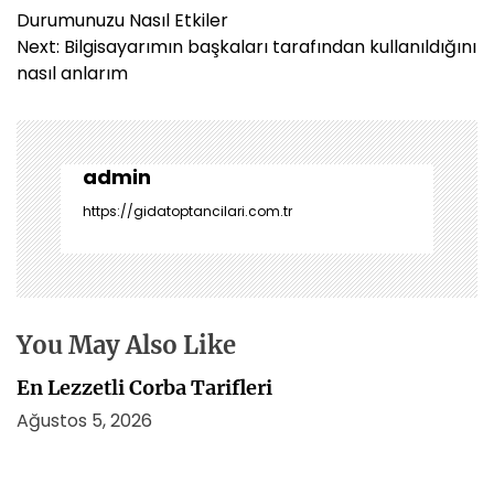
a
Durumunuzu Nasıl Etkiler
z
Next:
Bilgisayarımın başkaları tarafından kullanıldığını
ı
nasıl anlarım
g
e
z
i
admin
n
https://gidatoptancilari.com.tr
m
e
s
i
You May Also Like
En Lezzetli Corba Tarifleri
Ağustos 5, 2026