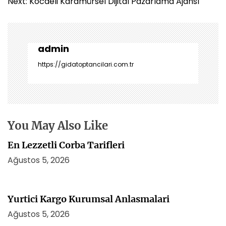
a
Next:
Kocaeli Karamürsel Dijital Pazarlama Ajansı
z
ı
g
e
admin
z
https://gidatoptancilari.com.tr
i
n
m
e
s
You May Also Like
i
En Lezzetli Corba Tarifleri
Ağustos 5, 2026
Yurtici Kargo Kurumsal Anlasmalari
Ağustos 5, 2026