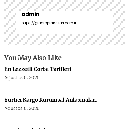
ı
g
e
admin
z
https://gidatoptancilari.com.tr
i
n
m
e
s
You May Also Like
i
En Lezzetli Corba Tarifleri
Ağustos 5, 2026
Yurtici Kargo Kurumsal Anlasmalari
Ağustos 5, 2026