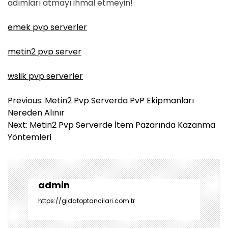
adımları atmayı ihmal etmeyin!
emek pvp serverler
metin2 pvp server
wslik pvp serverler
Y
Previous:
Metin2 Pvp Serverda PvP Ekipmanları
a
Nereden Alınır
z
Next:
Metin2 Pvp Serverde İtem Pazarında Kazanma
ı
Yöntemleri
g
e
z
i
admin
n
https://gidatoptancilari.com.tr
m
e