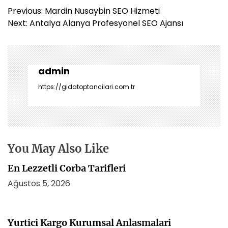
Y
Previous:
Mardin Nusaybin SEO Hizmeti
a
Next:
Antalya Alanya Profesyonel SEO Ajansı
z
ı
g
e
admin
z
https://gidatoptancilari.com.tr
i
n
m
e
s
You May Also Like
i
En Lezzetli Corba Tarifleri
Ağustos 5, 2026
Yurtici Kargo Kurumsal Anlasmalari