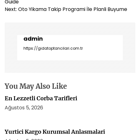
a
Guide
z
Next:
Oto Yikama Takip Programi İle Planli Buyume
ı
g
e
z
admin
i
https://gidatoptancilari.com.tr
n
m
e
s
i
You May Also Like
En Lezzetli Corba Tarifleri
Ağustos 5, 2026
Yurtici Kargo Kurumsal Anlasmalari