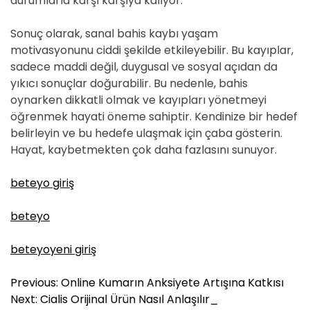
durumlarla karşı karşıya kalıyor.
Sonuç olarak, sanal bahis kaybı yaşam
motivasyonunu ciddi şekilde etkileyebilir. Bu kayıplar,
sadece maddi değil, duygusal ve sosyal açıdan da
yıkıcı sonuçlar doğurabilir. Bu nedenle, bahis
oynarken dikkatli olmak ve kayıpları yönetmeyi
öğrenmek hayati öneme sahiptir. Kendinize bir hedef
belirleyin ve bu hedefe ulaşmak için çaba gösterin.
Hayat, kaybetmekten çok daha fazlasını sunuyor.
beteyo giriş
beteyo
beteyoyeni giriş
Y
Previous:
Online Kumarın Anksiyete Artışına Katkısı
a
Next:
Cialis Orijinal Ürün Nasıl Anlaşılır_