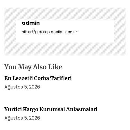
z
ı
g
e
admin
z
https://gidatoptancilari.com.tr
i
n
m
e
s
You May Also Like
i
En Lezzetli Corba Tarifleri
Ağustos 5, 2026
Yurtici Kargo Kurumsal Anlasmalari
Ağustos 5, 2026