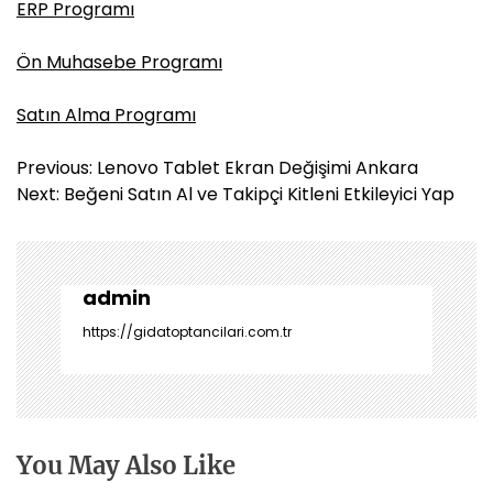
ERP Programı
Ön Muhasebe Programı
Satın Alma Programı
Y
Previous:
Lenovo Tablet Ekran Değişimi Ankara
a
Next:
Beğeni Satın Al ve Takipçi Kitleni Etkileyici Yap
z
ı
g
e
admin
z
https://gidatoptancilari.com.tr
i
n
m
e
s
You May Also Like
i