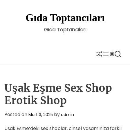
S
k
Gıda Toptancıları
i
p
Gıda Toptancıları
t
o
c
o
S
M
S
S
H
E
W
E
n
U
N
I
A
t
F
U
T
R
e
F
C
C
L
H
H
n
E
C
Uşak Eşme Sex Shop
t
O
L
Erotik Shop
O
R
M
Posted on
by
Mart 3, 2025
admin
O
D
E
Uşak Eşme’deki sex shoplar, cinsel yaşamınıza farklı