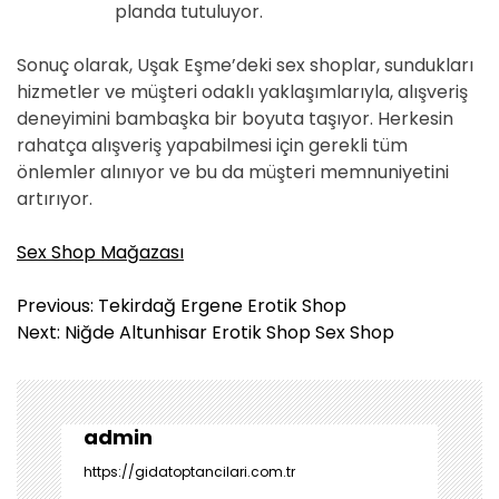
planda tutuluyor.
Sonuç olarak, Uşak Eşme’deki sex shoplar, sundukları
hizmetler ve müşteri odaklı yaklaşımlarıyla, alışveriş
deneyimini bambaşka bir boyuta taşıyor. Herkesin
rahatça alışveriş yapabilmesi için gerekli tüm
önlemler alınıyor ve bu da müşteri memnuniyetini
artırıyor.
Sex Shop Mağazası
Y
Previous:
Tekirdağ Ergene Erotik Shop
a
Next:
Niğde Altunhisar Erotik Shop Sex Shop
z
ı
g
e
admin
z
https://gidatoptancilari.com.tr
i