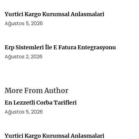
Yurtici Kargo Kurumsal Anlasmalari
Ağustos 5, 2026
Erp Sistemleri İle E Fatura Entegrasyonu
Ağustos 2, 2026
More From Author
En Lezzetli Corba Tarifleri
Ağustos 5, 2026
Yurtici Kargo Kurumsal Anlasmalari