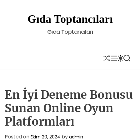
S
k
Gıda Toptancıları
i
p
Gıda Toptancıları
t
o
c
o
S
M
S
S
H
E
W
E
n
U
N
I
A
t
F
U
T
R
e
F
C
C
L
H
H
n
E
C
En İyi Deneme Bonusu
t
O
L
Sunan Online Oyun
O
R
Platformları
M
O
D
E
Posted on
by
Ekim 20, 2024
admin