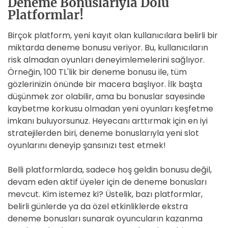
Deneme Bonuslarıyla Dolu
Platformlar!
Birçok platform, yeni kayıt olan kullanıcılara belirli bir
miktarda deneme bonusu veriyor. Bu, kullanıcıların
risk almadan oyunları deneyimlemelerini sağlıyor.
Örneğin, 100 TL'lik bir deneme bonusu ile, tüm
gözlerinizin önünde bir macera başlıyor. İlk başta
düşünmek zor olabilir, ama bu bonuslar sayesinde
kaybetme korkusu olmadan yeni oyunları keşfetme
imkanı buluyorsunuz. Heyecanı arttırmak için en iyi
stratejilerden biri, deneme bonuslarıyla yeni slot
oyunlarını deneyip şansınızı test etmek!
Belli platformlarda, sadece hoş geldin bonusu değil,
devam eden aktif üyeler için de deneme bonusları
mevcut. Kim istemez ki? Üstelik, bazı platformlar,
belirli günlerde ya da özel etkinliklerde ekstra
deneme bonusları sunarak oyuncuların kazanma