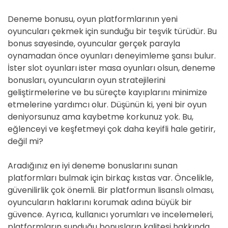
Deneme bonusu, oyun platformlarının yeni
oyuncuları çekmek için sunduğu bir teşvik türüdür. Bu
bonus sayesinde, oyuncular gerçek parayla
oynamadan önce oyunları deneyimleme şansı bulur.
İster slot oyunları ister masa oyunları olsun, deneme
bonusları, oyuncuların oyun stratejilerini
geliştirmelerine ve bu süreçte kayıplarını minimize
etmelerine yardımcı olur. Düşünün ki, yeni bir oyun
deniyorsunuz ama kaybetme korkunuz yok. Bu,
eğlenceyi ve keşfetmeyi çok daha keyifli hale getirir,
değil mi?
Aradığınız en iyi deneme bonuslarını sunan
platformları bulmak için birkaç kıstas var. Öncelikle,
güvenilirlik çok önemli. Bir platformun lisanslı olması,
oyuncuların haklarını korumak adına büyük bir
güvence. Ayrıca, kullanıcı yorumları ve incelemeleri,
platformların sunduğu bonusların kalitesi hakkında