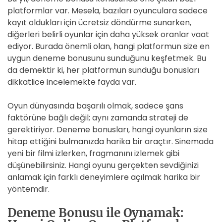
platformlar var. Mesela, bazıları oyunculara sadece
kayıt oldukları için ücretsiz döndürme sunarken,
diğerleri belirli oyunlar için daha yüksek oranlar vaat
ediyor. Burada önemli olan, hangi platformun size en
uygun deneme bonusunu sunduğunu keşfetmek. Bu
da demektir ki, her platformun sunduğu bonusları
dikkatlice incelemekte fayda var.
Oyun dünyasında başarılı olmak, sadece şans
faktörüne bağlı değil; aynı zamanda strateji de
gerektiriyor. Deneme bonusları, hangi oyunların size
hitap ettiğini bulmanızda harika bir araçtır. Sinemada
yeni bir filmi izlerken, fragmanını izlemek gibi
düşünebilirsiniz. Hangi oyunu gerçekten sevdiğinizi
anlamak için farklı deneyimlere açılmak harika bir
yöntemdir.
Deneme Bonusu ile Oynamak: