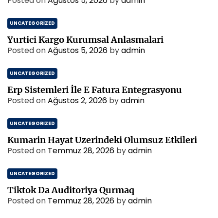
Posted on
Ağustos 5, 2026
by
admin
UNCATEGORIZED
Yurtici Kargo Kurumsal Anlasmalari
Posted on
Ağustos 5, 2026
by
admin
UNCATEGORIZED
Erp Sistemleri İle E Fatura Entegrasyonu
Posted on
Ağustos 2, 2026
by
admin
UNCATEGORIZED
Kumarin Hayat Uzerindeki Olumsuz Etkileri
Posted on
Temmuz 28, 2026
by
admin
UNCATEGORIZED
Tiktok Da Auditoriya Qurmaq
Posted on
Temmuz 28, 2026
by
admin