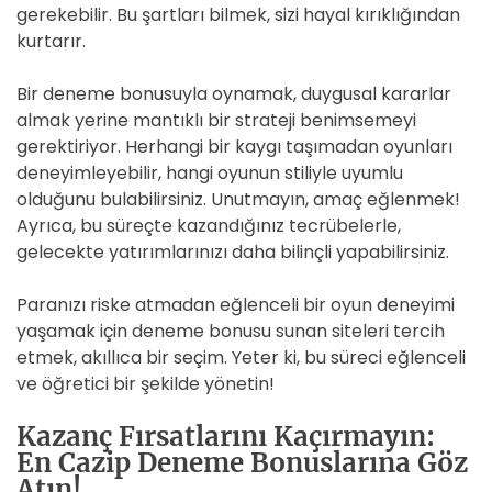
gerekebilir. Bu şartları bilmek, sizi hayal kırıklığından
kurtarır.
Bir deneme bonusuyla oynamak, duygusal kararlar
almak yerine mantıklı bir strateji benimsemeyi
gerektiriyor. Herhangi bir kaygı taşımadan oyunları
deneyimleyebilir, hangi oyunun stiliyle uyumlu
olduğunu bulabilirsiniz. Unutmayın, amaç eğlenmek!
Ayrıca, bu süreçte kazandığınız tecrübelerle,
gelecekte yatırımlarınızı daha bilinçli yapabilirsiniz.
Paranızı riske atmadan eğlenceli bir oyun deneyimi
yaşamak için deneme bonusu sunan siteleri tercih
etmek, akıllıca bir seçim. Yeter ki, bu süreci eğlenceli
ve öğretici bir şekilde yönetin!
Kazanç Fırsatlarını Kaçırmayın:
En Cazip Deneme Bonuslarına Göz
Atın!