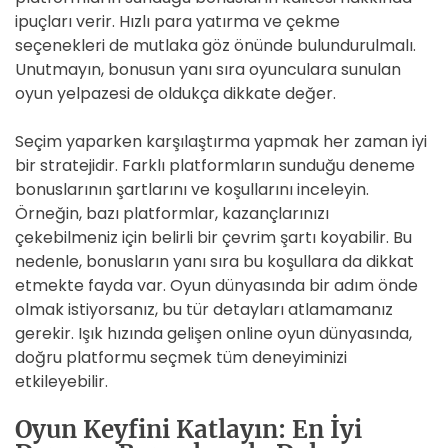
ipuçları verir. Hızlı para yatırma ve çekme
seçenekleri de mutlaka göz önünde bulundurulmalı.
Unutmayın, bonusun yanı sıra oyunculara sunulan
oyun yelpazesi de oldukça dikkate değer.
Seçim yaparken karşılaştırma yapmak her zaman iyi
bir stratejidir. Farklı platformların sunduğu deneme
bonuslarının şartlarını ve koşullarını inceleyin.
Örneğin, bazı platformlar, kazançlarınızı
çekebilmeniz için belirli bir çevrim şartı koyabilir. Bu
nedenle, bonusların yanı sıra bu koşullara da dikkat
etmekte fayda var. Oyun dünyasında bir adım önde
olmak istiyorsanız, bu tür detayları atlamamanız
gerekir. Işık hızında gelişen online oyun dünyasında,
doğru platformu seçmek tüm deneyiminizi
etkileyebilir.
Oyun Keyfini Katlayın: En İyi