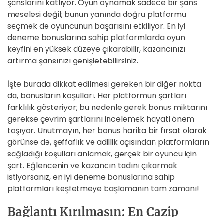
şanslarını katlıyor. Oyun oynamak sadece bir şans
meselesi değil; bunun yanında doğru platformu
seçmek de oyuncunun başarısını etkiliyor. En iyi
deneme bonuslarına sahip platformlarda oyun
keyfini en yüksek düzeye çıkarabilir, kazancınızı
artırma şansınızı genişletebilirsiniz.
İşte burada dikkat edilmesi gereken bir diğer nokta
da, bonusların koşulları. Her platformun şartları
farklılık gösteriyor; bu nedenle gerek bonus miktarını
gerekse çevrim şartlarını incelemek hayati önem
taşıyor. Unutmayın, her bonus harika bir fırsat olarak
görünse de, şeffaflık ve adillik açısından platformların
sağladığı koşulları anlamak, gerçek bir oyuncu için
şart. Eğlencenin ve kazancın tadını çıkarmak
istiyorsanız, en iyi deneme bonuslarına sahip
platformları keşfetmeye başlamanın tam zamanı!
Bağlantı Kırılmasın: En Cazip