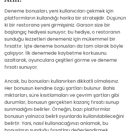
Deneme bonusları, yeni kullanıcıları çekmek için
platformların kullandığı harika bir stratejidir. Düşünün
ki bir restorana yeni girmişsiniz. Garson size bir
başlangıç hediyesi sunuyor; bu hediye, o restoranın
sunduğu lezzetleri denemeniz için mükemmel bir
fırsattır. İşte deneme bonusları da tam olarak böyle
çalışıyor. İlk denemede kaybetme korkusunu
azaltarak, oyunculara çeşitleri görme ve deneme
fırsatı sunuyor.
Ancak, bu bonusları kullanırken dikkatli olmalısınız.
Her bonusun kendine özgü şartları bulunur. Bahis
miktarları, süre kısıtlamaları ve çevrim şartları gibi
durumlar, bonusun gerçekten kazanç fırsatı sunup
sunmadığını belirler. Örneğin, bazı platformlar
bonusun yalnızca belirli oyunlarda kullanılabileceğini
belirtir. Yani, nasıl kullanacağınızı anlamak, bu
bonusların sunduğu fırsatları değerlendirmek