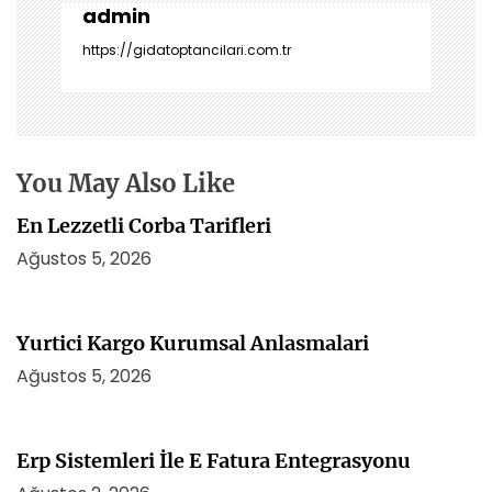
i
admin
n
https://gidatoptancilari.com.tr
m
e
s
i
You May Also Like
En Lezzetli Corba Tarifleri
Ağustos 5, 2026
Yurtici Kargo Kurumsal Anlasmalari
Ağustos 5, 2026
Erp Sistemleri İle E Fatura Entegrasyonu