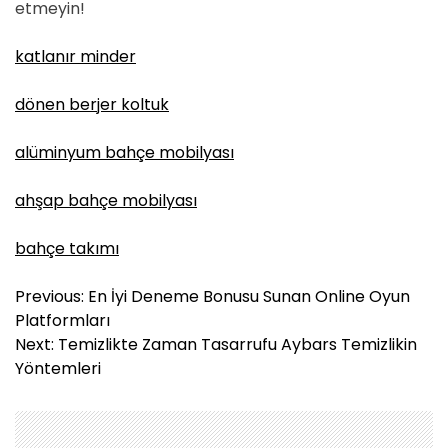
etmeyin!
katlanır minder
dönen berjer koltuk
alüminyum bahçe mobilyası
ahşap bahçe mobilyası
bahçe takımı
Y
Previous:
En İyi Deneme Bonusu Sunan Online Oyun
a
Platformları
z
Next:
Temizlikte Zaman Tasarrufu Aybars Temizlikin
ı
Yöntemleri
g
e
z